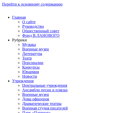
Перейти к основному содержанию
Главная
О сайте
Руководство
Общественный совет
Фонд В.ЛАНОВОГО
Рубрики
Музыка
Военные музеи
Литература
Театр
Персоналии
Конкурсы
Юнармия
Новости
Учреждения
Центральные учреждения
Ансамбли песни и пляски
Военные музеи
Дома офицеров
Драматические театры
Военная студия писателей
Парк «Патриот»