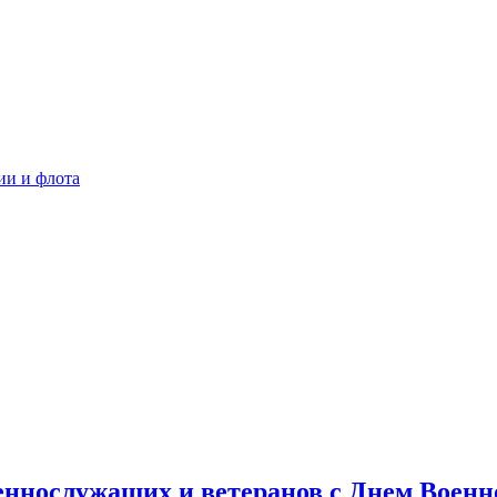
ии и флота
еннослужащих и ветеранов с Днем Воен