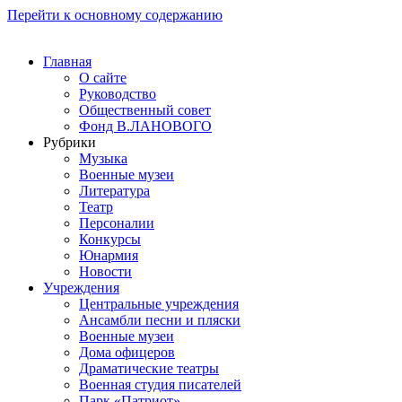
Перейти к основному содержанию
Главная
О сайте
Руководство
Общественный совет
Фонд В.ЛАНОВОГО
Рубрики
Музыка
Военные музеи
Литература
Театр
Персоналии
Конкурсы
Юнармия
Новости
Учреждения
Центральные учреждения
Ансамбли песни и пляски
Военные музеи
Дома офицеров
Драматические театры
Военная студия писателей
Парк «Патриот»