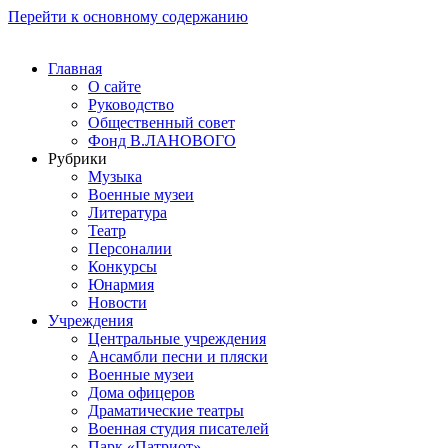
Перейти к основному содержанию
Главная
О сайте
Руководство
Общественный совет
Фонд В.ЛАНОВОГО
Рубрики
Музыка
Военные музеи
Литература
Театр
Персоналии
Конкурсы
Юнармия
Новости
Учреждения
Центральные учреждения
Ансамбли песни и пляски
Военные музеи
Дома офицеров
Драматические театры
Военная студия писателей
Парк «Патриот»