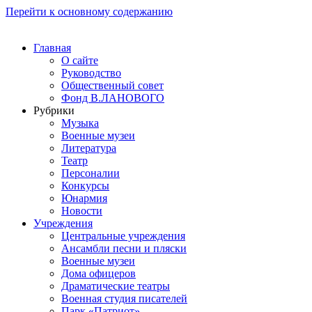
Перейти к основному содержанию
Главная
О сайте
Руководство
Общественный совет
Фонд В.ЛАНОВОГО
Рубрики
Музыка
Военные музеи
Литература
Театр
Персоналии
Конкурсы
Юнармия
Новости
Учреждения
Центральные учреждения
Ансамбли песни и пляски
Военные музеи
Дома офицеров
Драматические театры
Военная студия писателей
Парк «Патриот»