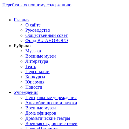
Перейти к основному содержанию
Главная
О сайте
Руководство
Общественный совет
Фонд В.ЛАНОВОГО
Рубрики
Музыка
Военные музеи
Литература
Театр
Персоналии
Конкурсы
Юнармия
Новости
Учреждения
Центральные учреждения
Ансамбли песни и пляски
Военные музеи
Дома офицеров
Драматические театры
Военная студия писателей
Парк «Патриот»