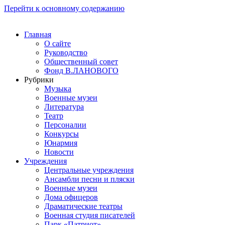
Перейти к основному содержанию
Главная
О сайте
Руководство
Общественный совет
Фонд В.ЛАНОВОГО
Рубрики
Музыка
Военные музеи
Литература
Театр
Персоналии
Конкурсы
Юнармия
Новости
Учреждения
Центральные учреждения
Ансамбли песни и пляски
Военные музеи
Дома офицеров
Драматические театры
Военная студия писателей
Парк «Патриот»