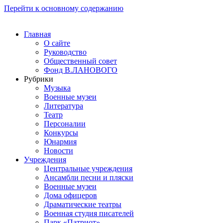
Перейти к основному содержанию
Главная
О сайте
Руководство
Общественный совет
Фонд В.ЛАНОВОГО
Рубрики
Музыка
Военные музеи
Литература
Театр
Персоналии
Конкурсы
Юнармия
Новости
Учреждения
Центральные учреждения
Ансамбли песни и пляски
Военные музеи
Дома офицеров
Драматические театры
Военная студия писателей
Парк «Патриот»