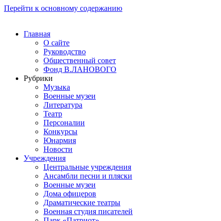
Перейти к основному содержанию
Главная
О сайте
Руководство
Общественный совет
Фонд В.ЛАНОВОГО
Рубрики
Музыка
Военные музеи
Литература
Театр
Персоналии
Конкурсы
Юнармия
Новости
Учреждения
Центральные учреждения
Ансамбли песни и пляски
Военные музеи
Дома офицеров
Драматические театры
Военная студия писателей
Парк «Патриот»