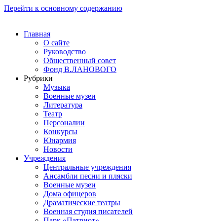
Перейти к основному содержанию
Главная
О сайте
Руководство
Общественный совет
Фонд В.ЛАНОВОГО
Рубрики
Музыка
Военные музеи
Литература
Театр
Персоналии
Конкурсы
Юнармия
Новости
Учреждения
Центральные учреждения
Ансамбли песни и пляски
Военные музеи
Дома офицеров
Драматические театры
Военная студия писателей
Парк «Патриот»