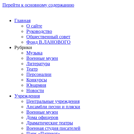
Перейти к основному содержанию
Главная
О сайте
Руководство
Общественный совет
Фонд В.ЛАНОВОГО
Рубрики
Музыка
Военные музеи
Литература
Театр
Персоналии
Конкурсы
Юнармия
Новости
Учреждения
Центральные учреждения
Ансамбли песни и пляски
Военные музеи
Дома офицеров
Драматические театры
Военная студия писателей
Парк «Патриот»