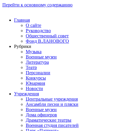
Перейти к основному содержанию
Главная
О сайте
Руководство
Общественный совет
Фонд В.ЛАНОВОГО
Рубрики
Музыка
Военные музеи
Литература
Театр
Персоналии
Конкурсы
Юнармия
Новости
Учреждения
Центральные учреждения
Ансамбли песни и пляски
Военные музеи
Дома офицеров
Драматические театры
Военная студия писателей
Парк «Патриот»