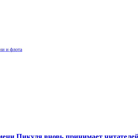
ии и флота
мени Пикуля вновь принимает читателе