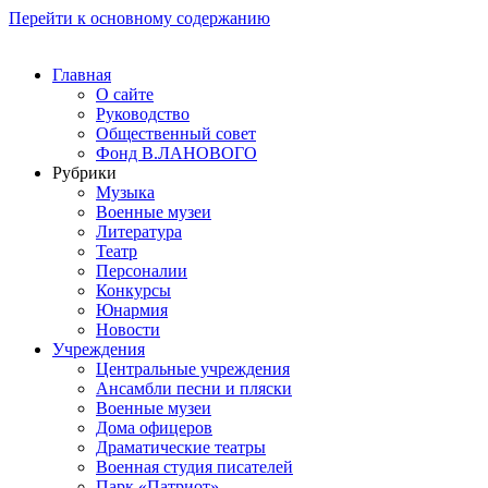
Перейти к основному содержанию
Главная
О сайте
Руководство
Общественный совет
Фонд В.ЛАНОВОГО
Рубрики
Музыка
Военные музеи
Литература
Театр
Персоналии
Конкурсы
Юнармия
Новости
Учреждения
Центральные учреждения
Ансамбли песни и пляски
Военные музеи
Дома офицеров
Драматические театры
Военная студия писателей
Парк «Патриот»