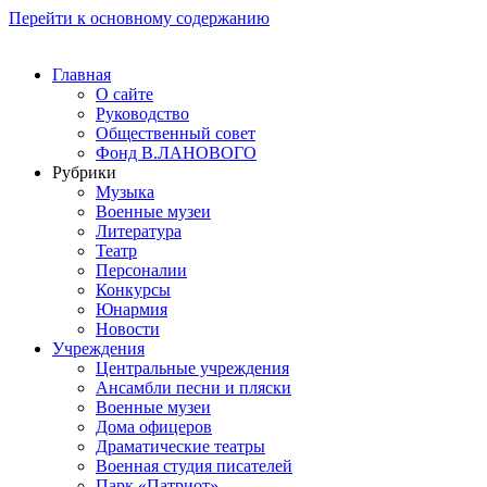
Перейти к основному содержанию
Главная
О сайте
Руководство
Общественный совет
Фонд В.ЛАНОВОГО
Рубрики
Музыка
Военные музеи
Литература
Театр
Персоналии
Конкурсы
Юнармия
Новости
Учреждения
Центральные учреждения
Ансамбли песни и пляски
Военные музеи
Дома офицеров
Драматические театры
Военная студия писателей
Парк «Патриот»