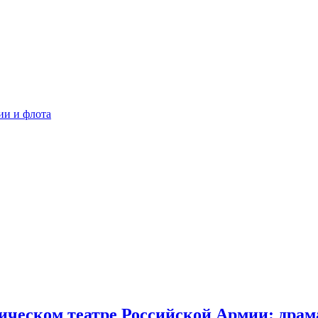
ии и флота
ческом театре Российской Армии: драма