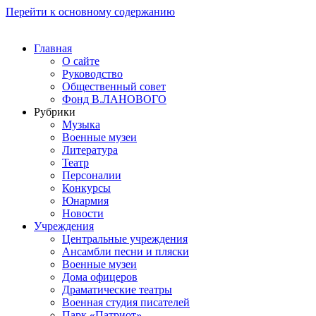
Перейти к основному содержанию
Главная
О сайте
Руководство
Общественный совет
Фонд В.ЛАНОВОГО
Рубрики
Музыка
Военные музеи
Литература
Театр
Персоналии
Конкурсы
Юнармия
Новости
Учреждения
Центральные учреждения
Ансамбли песни и пляски
Военные музеи
Дома офицеров
Драматические театры
Военная студия писателей
Парк «Патриот»