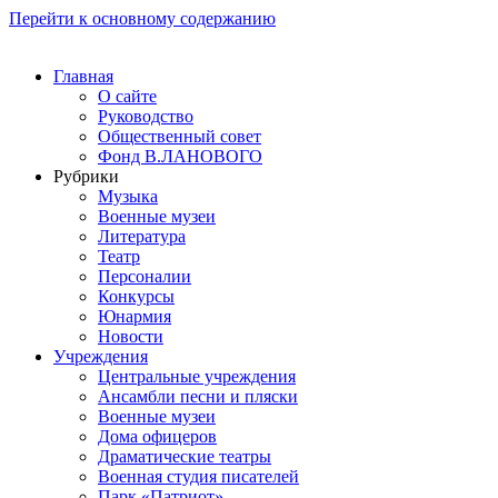
Перейти к основному содержанию
Главная
О сайте
Руководство
Общественный совет
Фонд В.ЛАНОВОГО
Рубрики
Музыка
Военные музеи
Литература
Театр
Персоналии
Конкурсы
Юнармия
Новости
Учреждения
Центральные учреждения
Ансамбли песни и пляски
Военные музеи
Дома офицеров
Драматические театры
Военная студия писателей
Парк «Патриот»