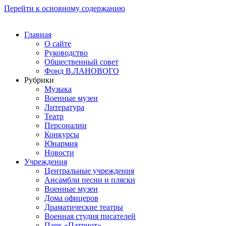
Перейти к основному содержанию
Главная
О сайте
Руководство
Общественный совет
Фонд В.ЛАНОВОГО
Рубрики
Музыка
Военные музеи
Литература
Театр
Персоналии
Конкурсы
Юнармия
Новости
Учреждения
Центральные учреждения
Ансамбли песни и пляски
Военные музеи
Дома офицеров
Драматические театры
Военная студия писателей
Парк «Патриот»