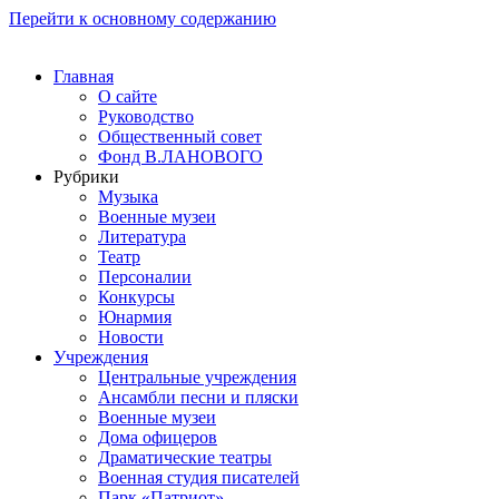
Перейти к основному содержанию
Главная
О сайте
Руководство
Общественный совет
Фонд В.ЛАНОВОГО
Рубрики
Музыка
Военные музеи
Литература
Театр
Персоналии
Конкурсы
Юнармия
Новости
Учреждения
Центральные учреждения
Ансамбли песни и пляски
Военные музеи
Дома офицеров
Драматические театры
Военная студия писателей
Парк «Патриот»