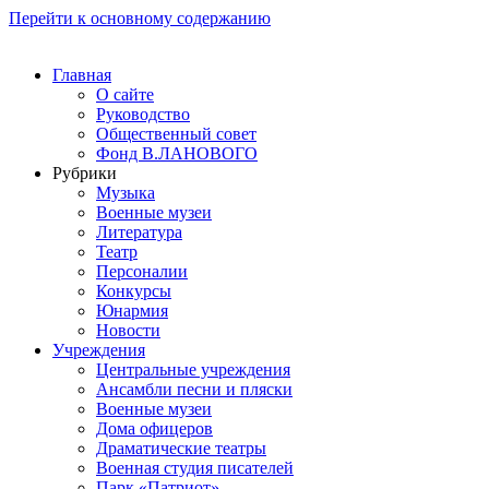
Перейти к основному содержанию
Главная
О сайте
Руководство
Общественный совет
Фонд В.ЛАНОВОГО
Рубрики
Музыка
Военные музеи
Литература
Театр
Персоналии
Конкурсы
Юнармия
Новости
Учреждения
Центральные учреждения
Ансамбли песни и пляски
Военные музеи
Дома офицеров
Драматические театры
Военная студия писателей
Парк «Патриот»