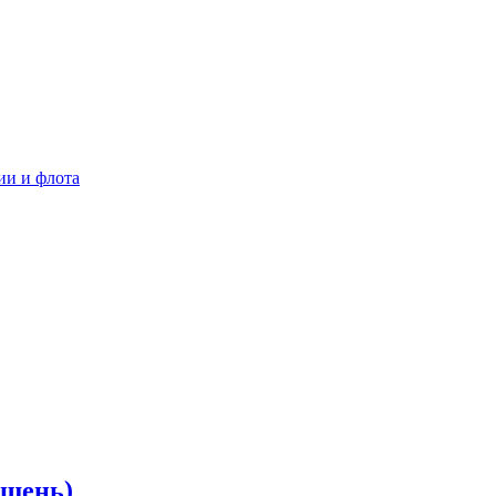
ии и флота
ршень)