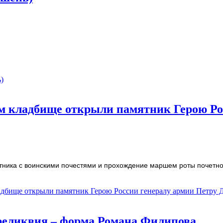
)
 кладбище открыли памятник Герою Ро
тника с воинскими почестями и прохождение маршем роты почетно
дбище открыли памятник Герою России генералу армии Петру 
реликвия – форма Романа Филипова