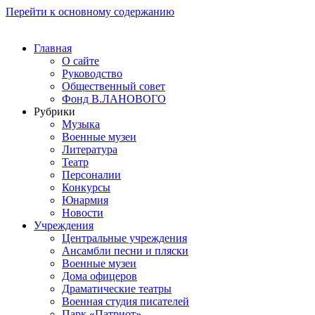
Перейти к основному содержанию
Главная
О сайте
Руководство
Общественный совет
Фонд В.ЛАНОВОГО
Рубрики
Музыка
Военные музеи
Литература
Театр
Персоналии
Конкурсы
Юнармия
Новости
Учреждения
Центральные учреждения
Ансамбли песни и пляски
Военные музеи
Дома офицеров
Драматические театры
Военная студия писателей
Парк «Патриот»