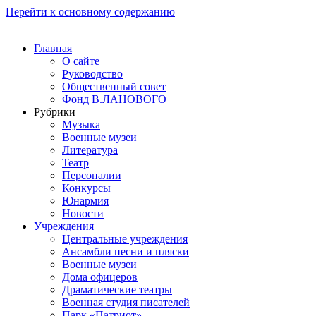
Перейти к основному содержанию
Главная
О сайте
Руководство
Общественный совет
Фонд В.ЛАНОВОГО
Рубрики
Музыка
Военные музеи
Литература
Театр
Персоналии
Конкурсы
Юнармия
Новости
Учреждения
Центральные учреждения
Ансамбли песни и пляски
Военные музеи
Дома офицеров
Драматические театры
Военная студия писателей
Парк «Патриот»