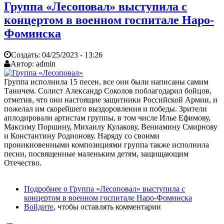
Группа «Лесоповал» выступила с
концертом в военном госпитале Наро-
Фоминска
Создать:
04/25/2023 - 13:26
Автор:
admin
Группа исполнила 15 песен, все они были написаны самим
Таничем. Солист Александр Соколов поблагодарил бойцов,
отметив, что они настоящие защитники Российской Армии, и
пожелал им скорейшего выздоровления и победы. Зрители
аплодировали артистам группы, в том числе Илье Ефимову,
Максиму Поршину, Михаилу Кулакову, Вениамину Смирнову
и Константину Родионову. Наряду со своими
проникновенными композициями группа также исполнила
песни, посвященные маленьким детям, защищающим
Отечество.
Подробнее
о Группа «Лесоповал» выступила с
концертом в военном госпитале Наро-Фоминска
Войдите
, чтобы оставлять комментарии