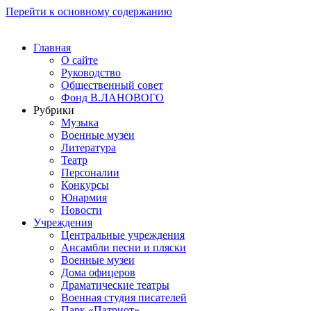
Перейти к основному содержанию
Главная
О сайте
Руководство
Общественный совет
Фонд В.ЛАНОВОГО
Рубрики
Музыка
Военные музеи
Литература
Театр
Персоналии
Конкурсы
Юнармия
Новости
Учреждения
Центральные учреждения
Ансамбли песни и пляски
Военные музеи
Дома офицеров
Драматические театры
Военная студия писателей
Парк «Патриот»