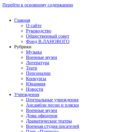
Перейти к основному содержанию
Главная
О сайте
Руководство
Общественный совет
Фонд В.ЛАНОВОГО
Рубрики
Музыка
Военные музеи
Литература
Театр
Персоналии
Конкурсы
Юнармия
Новости
Учреждения
Центральные учреждения
Ансамбли песни и пляски
Военные музеи
Дома офицеров
Драматические театры
Военная студия писателей
Парк «Патриот»