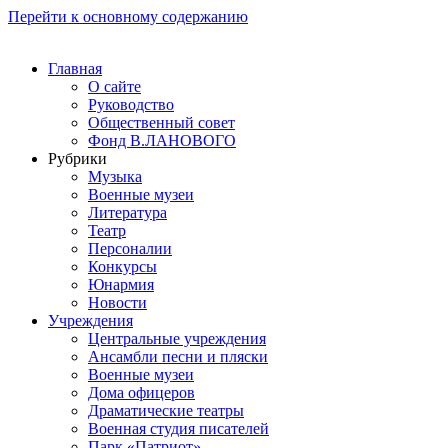
Перейти к основному содержанию
Главная
О сайте
Руководство
Общественный совет
Фонд В.ЛАНОВОГО
Рубрики
Музыка
Военные музеи
Литература
Театр
Персоналии
Конкурсы
Юнармия
Новости
Учреждения
Центральные учреждения
Ансамбли песни и пляски
Военные музеи
Дома офицеров
Драматические театры
Военная студия писателей
Парк «Патриот»