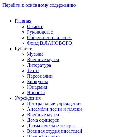
Перейти к основному содержанию
Главная
О сайте
Руководство
Общественный совет
Фонд В.ЛАНОВОГО
Рубрики
Музыка
Военные музеи
Литература
Театр
Персоналии
Конкурсы
Юнармия
Новости
Учреждения
Центральные учреждения
Ансамбли песни и пляски
Военные музеи
Дома офицеров
Драматические театры
Военная студия писателей
Парк «Патриот»