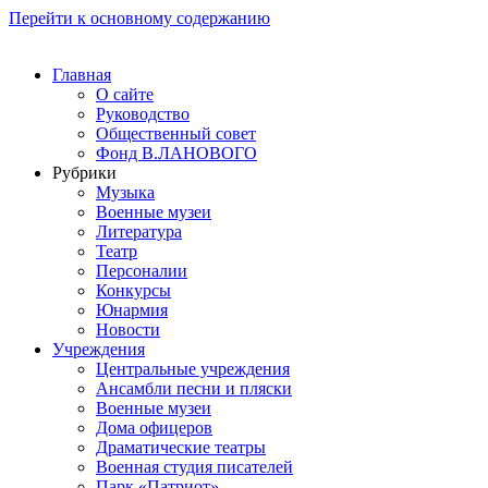
Перейти к основному содержанию
Главная
О сайте
Руководство
Общественный совет
Фонд В.ЛАНОВОГО
Рубрики
Музыка
Военные музеи
Литература
Театр
Персоналии
Конкурсы
Юнармия
Новости
Учреждения
Центральные учреждения
Ансамбли песни и пляски
Военные музеи
Дома офицеров
Драматические театры
Военная студия писателей
Парк «Патриот»