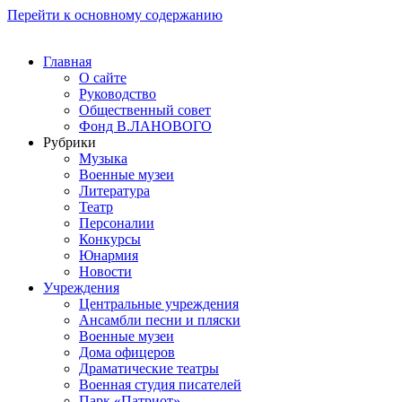
Перейти к основному содержанию
Главная
О сайте
Руководство
Общественный совет
Фонд В.ЛАНОВОГО
Рубрики
Музыка
Военные музеи
Литература
Театр
Персоналии
Конкурсы
Юнармия
Новости
Учреждения
Центральные учреждения
Ансамбли песни и пляски
Военные музеи
Дома офицеров
Драматические театры
Военная студия писателей
Парк «Патриот»