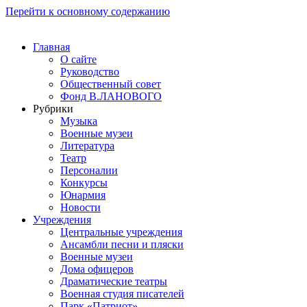
Перейти к основному содержанию
Главная
О сайте
Руководство
Общественный совет
Фонд В.ЛАНОВОГО
Рубрики
Музыка
Военные музеи
Литература
Театр
Персоналии
Конкурсы
Юнармия
Новости
Учреждения
Центральные учреждения
Ансамбли песни и пляски
Военные музеи
Дома офицеров
Драматические театры
Военная студия писателей
Парк «Патриот»