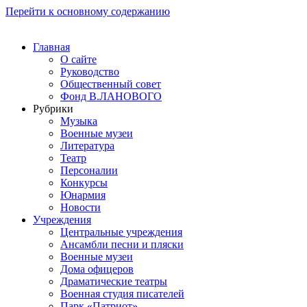
Перейти к основному содержанию
Главная
О сайте
Руководство
Общественный совет
Фонд В.ЛАНОВОГО
Рубрики
Музыка
Военные музеи
Литература
Театр
Персоналии
Конкурсы
Юнармия
Новости
Учреждения
Центральные учреждения
Ансамбли песни и пляски
Военные музеи
Дома офицеров
Драматические театры
Военная студия писателей
Парк «Патриот»