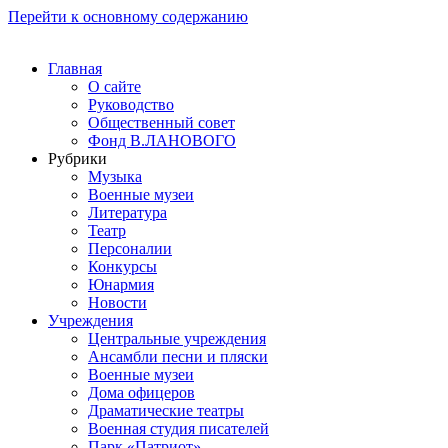
Перейти к основному содержанию
Главная
О сайте
Руководство
Общественный совет
Фонд В.ЛАНОВОГО
Рубрики
Музыка
Военные музеи
Литература
Театр
Персоналии
Конкурсы
Юнармия
Новости
Учреждения
Центральные учреждения
Ансамбли песни и пляски
Военные музеи
Дома офицеров
Драматические театры
Военная студия писателей
Парк «Патриот»