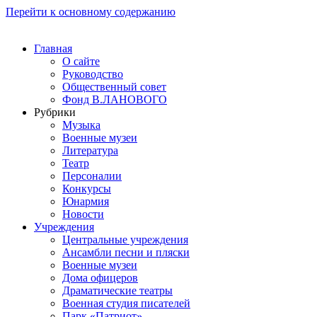
Перейти к основному содержанию
Главная
О сайте
Руководство
Общественный совет
Фонд В.ЛАНОВОГО
Рубрики
Музыка
Военные музеи
Литература
Театр
Персоналии
Конкурсы
Юнармия
Новости
Учреждения
Центральные учреждения
Ансамбли песни и пляски
Военные музеи
Дома офицеров
Драматические театры
Военная студия писателей
Парк «Патриот»