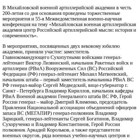
В Михайловской военной артиллерийской академии в честь
200-летия со дня основания проведены торжественные
мероприятия и 55-я Межведомственная военно-научная
конференция на тему «Михайловская военная артиллерийская
академия центр Российской артиллерийской мысли: история и
современность».
В мероприятиях, посвященных двух вековому юбилею
академии, приняли участие: заместитель
Главнокомандующего Сухопутными войсками генерал-
лейтенант Виктор Лизвинский, начальник Ракетных войск и
артиллерии (РВиА) Вооруженных Сил (ВС) Российской
Федерации (РФ) генерал-лейтенант Михаил Матвеевский,
начальник штаба – первый заместитель начальника РВиА ВС
РФ генерал-майор Сергей Медведский, вице-губернатор г.
Санкт - Петербурга Владимир Кириллов, начальник кафедры
РВиА Военной академии Генерального штаба ВС РФ, Герой
России генерал – майор Дмитрий Клименко, председатель
Правления Национальной ассоциации объединений офицеров
запаса ВС (МЕГАПИР) генерал-полковник Владимир
Зарицкий, генерал-лейтенанты Сергей Богатинов, Владимир
Сухорученко и Владимир Константинов, Герой России
полковник Аркадий Корольков, а также представители
военных округов, ряда военных учебно-научных центров и