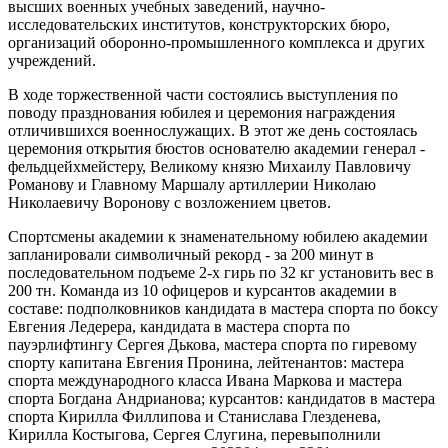
высших военных учебных заведений, научно-
исследовательских институтов, конструкторских бюро,
организаций оборонно-промышленного комплекса и других
учреждений.
В ходе торжественной части состоялись выступления по
поводу празднования юбилея и церемония награждения
отличившихся военнослужащих. В этот же день состоялась
церемония открытия бюстов основателю академии генерал -
фельдцейхмейстеру, Великому князю Михаилу Павловичу
Романову и Главному Маршалу артиллерии Николаю
Николаевичу Воронову с возложением цветов.
Спортсмены академии к знаменательному юбилею академии
запланировали символичный рекорд ‑ за 200 минут в
последовательном подъеме 2-х гирь по 32 кг установить вес в
200 тн. Команда из 10 офицеров и курсантов академии в
составе: подполковников кандидата в мастера спорта по боксу
Евгения Ледерера, кандидата в мастера спорта по
пауэрлифтингу Сергея Дькова, мастера спорта по гиревому
спорту капитана Евгения Пронина, лейтенантов: мастера
спорта международного класса Ивана Маркова и мастера
спорта Богдана Андрианова; курсантов: кандидатов в мастера
спорта Кирилла Филлипова и Станислава Глезденева,
Кирилла Костыгова, Сергея Слугина, перевыполнили