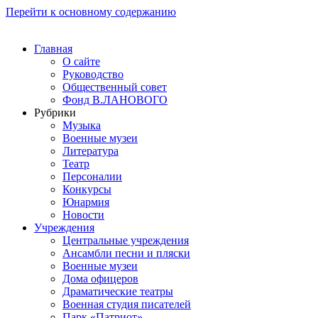
Перейти к основному содержанию
Главная
О сайте
Руководство
Общественный совет
Фонд В.ЛАНОВОГО
Рубрики
Музыка
Военные музеи
Литература
Театр
Персоналии
Конкурсы
Юнармия
Новости
Учреждения
Центральные учреждения
Ансамбли песни и пляски
Военные музеи
Дома офицеров
Драматические театры
Военная студия писателей
Парк «Патриот»