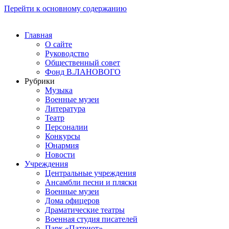
Перейти к основному содержанию
Главная
О сайте
Руководство
Общественный совет
Фонд В.ЛАНОВОГО
Рубрики
Музыка
Военные музеи
Литература
Театр
Персоналии
Конкурсы
Юнармия
Новости
Учреждения
Центральные учреждения
Ансамбли песни и пляски
Военные музеи
Дома офицеров
Драматические театры
Военная студия писателей
Парк «Патриот»