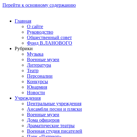
Перейти к основному содержанию
Главная
О сайте
Руководство
Общественный совет
Фонд В.ЛАНОВОГО
Рубрики
Музыка
Военные музеи
Литература
Театр
Персоналии
Конкурсы
Юнармия
Новости
Учреждения
Центральные учреждения
Ансамбли песни и пляски
Военные музеи
Дома офицеров
Драматические театры
Военная студия писателей
Парк «Патриот»