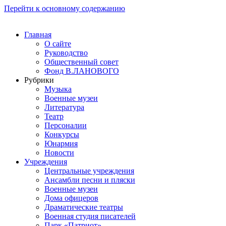
Перейти к основному содержанию
Главная
О сайте
Руководство
Общественный совет
Фонд В.ЛАНОВОГО
Рубрики
Музыка
Военные музеи
Литература
Театр
Персоналии
Конкурсы
Юнармия
Новости
Учреждения
Центральные учреждения
Ансамбли песни и пляски
Военные музеи
Дома офицеров
Драматические театры
Военная студия писателей
Парк «Патриот»