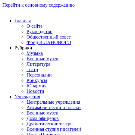
Перейти к основному содержанию
Главная
О сайте
Руководство
Общественный совет
Фонд В.ЛАНОВОГО
Рубрики
Музыка
Военные музеи
Литература
Театр
Персоналии
Конкурсы
Юнармия
Новости
Учреждения
Центральные учреждения
Ансамбли песни и пляски
Военные музеи
Дома офицеров
Драматические театры
Военная студия писателей
Парк «Патриот»