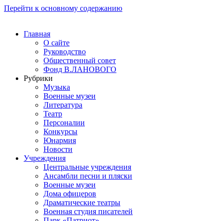
Перейти к основному содержанию
Главная
О сайте
Руководство
Общественный совет
Фонд В.ЛАНОВОГО
Рубрики
Музыка
Военные музеи
Литература
Театр
Персоналии
Конкурсы
Юнармия
Новости
Учреждения
Центральные учреждения
Ансамбли песни и пляски
Военные музеи
Дома офицеров
Драматические театры
Военная студия писателей
Парк «Патриот»