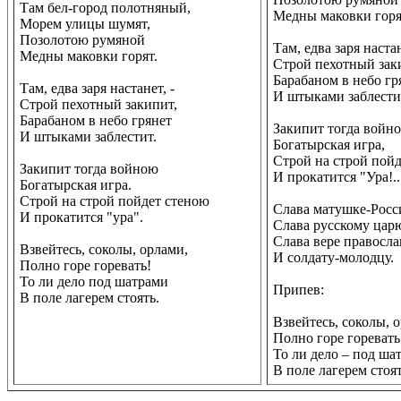
Там бел-город полотняный,
Медны маковки горя
Морем улицы шумят,
Позолотою румяной
Там, едва заря наста
Медны маковки горят.
Строй пехотный зак
Барабаном в небо гр
Там, едва заря настанет, -
И штыками заблести
Строй пехотный закипит,
Барабаном в небо грянет
Закипит тогда войн
И штыками заблестит.
Богатырская игра,
Строй на строй пой
Закипит тогда войною
И прокатится "Ура!..
Богатырская игра.
Строй на строй пойдет стеною
Слава матушке-Росс
И прокатится "ура".
Слава русскому цар
Слава вере правосла
Взвейтесь, соколы, орлами,
И солдату-молодцу.
Полно горе горевать!
То ли дело под шатрами
Припев:
В поле лагерем стоять.
Взвейтесь, соколы, 
Полно горе горевать
То ли дело – под ша
В поле лагерем стоят