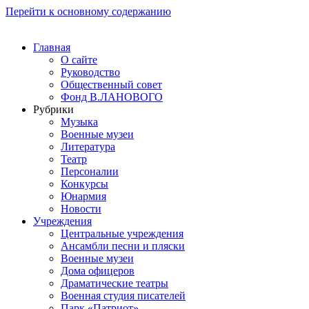
Перейти к основному содержанию
Главная
О сайте
Руководство
Общественный совет
Фонд В.ЛАНОВОГО
Рубрики
Музыка
Военные музеи
Литература
Театр
Персоналии
Конкурсы
Юнармия
Новости
Учреждения
Центральные учреждения
Ансамбли песни и пляски
Военные музеи
Дома офицеров
Драматические театры
Военная студия писателей
Парк «Патриот»