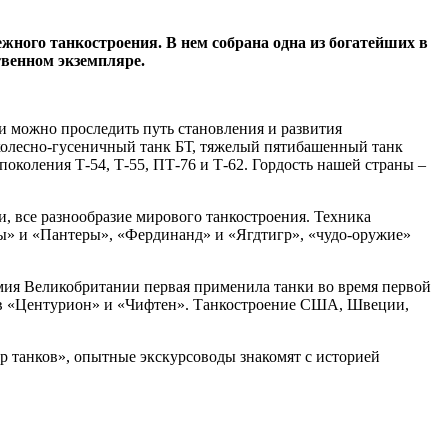
жного танкостроения. В нем собрана одна из богатейших в
твенном экземпляре.
 можно проследить путь становления и развития
и колесно-гусеничный танк БТ, тяжелый пятибашенный танк
коления Т-54, Т-55, ПТ-76 и Т-62. Гордость нашей страны –
, все разнообразие мирового танкостроения. Техника
ы» и «Пантеры», «Фердинанд» и «Ягдтигр», «чудо-оружие»
рмия Великобритании первая применила танки во время первой
ков «Центурион» и «Чифтен». Танкостроение США, Швеции,
р танков», опытные экскурсоводы знакомят с историей