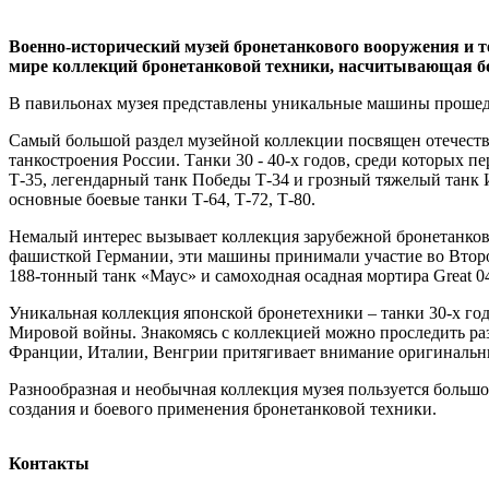
Военно-исторический музей бронетанкового вооружения и те
мире коллекций бронетанковой техники, насчитывающая боле
В павильонах музея представлены уникальные машины прошед
Самый большой раздел музейной коллекции посвящен отечеств
танкостроения России. Танки 30 - 40-х годов, среди которых
Т-35, легендарный танк Победы Т-34 и грозный тяжелый танк 
основные боевые танки Т-64, Т-72, Т-80.
Немалый интерес вызывает коллекция зарубежной бронетанково
фашисткой Германии, эти машины принимали участие во Втор
188-тонный танк «Маус» и самоходная осадная мортира Great 04
Уникальная коллекция японской бронетехники – танки 30-х го
Мировой войны. Знакомясь с коллекцией можно проследить ра
Франции, Италии, Венгрии притягивает внимание оригиналь
Разнообразная и необычная коллекция музея пользуется больш
создания и боевого применения бронетанковой техники.
Контакты