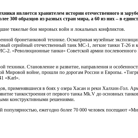
хники является хранителем истории отечественного и зарубе
е 300 образцов из разных стран мира, а 60 из них – в единс
шие тяжелые бои мировых войн и локальных конфликтов.
енной бронетанковой технике. Осматривая музейные экспозиции
 первый серийный отечественный танк МС-1, легкие танки Т-26 
ИС-2. «Революционные танки» Советской армии послевоенного по
й техники. Становление и развитие, направления и особенности
ой Мировой войне, прошли по дорогам России и Европы. «Тигр
1 «Karl».
дов, применявшиеся в боях у озера Хасан и реки Халхин-Гол. А
звитие танкостроения от первого танка Mk.V до основных тан
ными конструктивными решениями.
ой популярностью, ежегодно более 70 000 человек посещают «Ми