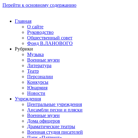
Перейти к основному содержанию
Главная
О сайте
Руководство
Общественный совет
Фонд В.ЛАНОВОГО
Рубрики
Музыка
Военные музеи
Литература
Театр
Персоналии
Конкурсы
Юнармия
Новости
Учреждения
Центральные учреждения
Ансамбли песни и пляски
Военные музеи
Дома офицеров
Драматические театры
Военная студия писателей
Парк «Патриот»