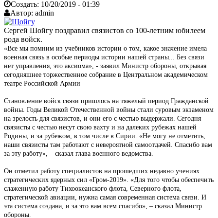
Создать:
10/20/2019 - 01:39
Автор:
admin
Сергей Шойгу поздравил связистов со 100-летним юбилеем
рода войск.
«Все мы помним из учебников истории о том, какое значение имела
военная связь в особые периоды истории нашей страны... Без связи
нет управления, это аксиома», - заявил Министр обороны, открывая
сегодняшнее торжественное собрание в Центральном академическом
театре Российской Армии
Становление войск связи пришлось на тяжелый период Гражданской
войны. Годы Великой Отечественной войны стали суровым экзаменом
на зрелость для связистов, и они его с честью выдержали. Сегодня
связисты с честью несут свою вахту и на далеких рубежах нашей
Родины, и за рубежом, в том числе в Сирии. «Не могу не отметить,
наши связисты там работают с невероятной самоотдачей. Спасибо вам
за эту работу», – сказал глава военного ведомства.
Он отметил работу специалистов на прошедших недавно учениях
стратегических ядерных сил «Гром-2019». «Для того чтобы обеспечить
слаженную работу Тихоокеанского флота, Северного флота,
стратегической авиации, нужна самая современная система связи. И
эта система создана, и за это вам всем спасибо», – сказал Министр
обороны.