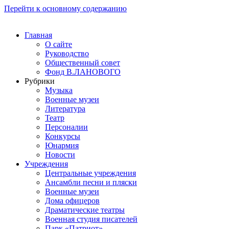
Перейти к основному содержанию
Главная
О сайте
Руководство
Общественный совет
Фонд В.ЛАНОВОГО
Рубрики
Музыка
Военные музеи
Литература
Театр
Персоналии
Конкурсы
Юнармия
Новости
Учреждения
Центральные учреждения
Ансамбли песни и пляски
Военные музеи
Дома офицеров
Драматические театры
Военная студия писателей
Парк «Патриот»