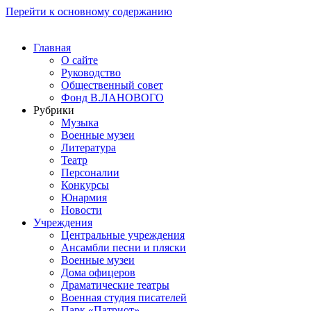
Перейти к основному содержанию
Главная
О сайте
Руководство
Общественный совет
Фонд В.ЛАНОВОГО
Рубрики
Музыка
Военные музеи
Литература
Театр
Персоналии
Конкурсы
Юнармия
Новости
Учреждения
Центральные учреждения
Ансамбли песни и пляски
Военные музеи
Дома офицеров
Драматические театры
Военная студия писателей
Парк «Патриот»