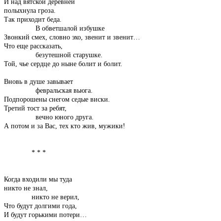
И над вятской деревней
полыхнула гроза.
Так приходит беда.
В обветшалой избушке
Звонкий смех, словно эхо, звенит и звенит…
Что еще рассказать,
безутешной старушке.
Той, чье сердце до ныне болит и болит.
Вновь в душе завывает
февральская вьюга.
Подпорошены снегом седые виски.
Третий тост за ребят,
вечно юного друга.
А потом и за Вас, тех кто жив, мужики!
* * *
Когда входили мы туда
никто не знал,
никто не верил,
Что будут долгими года,
И будут горькими потери…