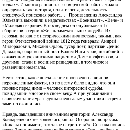
точках». И многогранность его творческой работы можно
определить так: история, политология, деятельность
спецслужб, поисковая работа… Произведения Александра
Юльевича выходили в издательствах «Воениздат», «Вече» и
«Молодая гвардия». В последнем он опубликовал 17
сборников в серии «Жизнь замечательных людей». Их
героями наравне с историческими личностями, такими, как
герои Отечественной войны 1812 года генералы Андрей
Милорадович, Михаил Орлов, гусар-поэт, партизан Денис
Давыдов, современный поэт Вадим Нигатуров, погибший в
сожженном украинскими нацистами Доме профсоюзов, и
другими, стали и военные разведчики, в том числе и
разведчики-нелегалы.
Неизвестно, какое впечатление произвели на воинов
перечисленные факты, но по всему было видно, что они
поняли: перед ними – человек интересной судьбы,
повидавший многое на своем веку. А при упоминании
словосочетания «разведчики-нелегалы» участники встречи
заметно оживились.
Правда, завладевший вниманием аудитории Александр
Бондаренко их несколько огорошил. Огорошил вопросом:
«Как вы понимаете, что такое патриотизм?». Сначала повисла
пауза. Затем последовали робкие ответы: «Это – любовь к