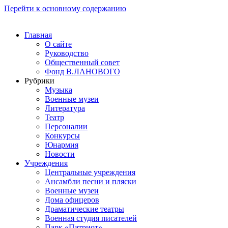
Перейти к основному содержанию
Главная
О сайте
Руководство
Общественный совет
Фонд В.ЛАНОВОГО
Рубрики
Музыка
Военные музеи
Литература
Театр
Персоналии
Конкурсы
Юнармия
Новости
Учреждения
Центральные учреждения
Ансамбли песни и пляски
Военные музеи
Дома офицеров
Драматические театры
Военная студия писателей
Парк «Патриот»