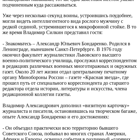
подчиненным куда рассаживаться.
Уже через несколько секунд воины, устроившись поудобнее,
могли видеть интеллигентного вида рослого мужчину с
редкой сединой, устремившегося к микрофонной стойке. В то
же время Владимир Силкин представил гостя:
- Знакомьтесь – Александр Юльевич Бондаренко. Родился в
Ленинграде, нынешнем Санкт-Петербурге. В 1976 году
окончил факультет журналистики Львовского высшего
военно-политического училища, прослужил корреспондентом
в редакциях различных военных многотиражных и окружных
газет. Около 20 лет жизни отдал центральному печатному
органу Минобороны России – газете «Красная звезда», где
прошел путь от специального корреспондента до старшего
редактора отдела истории, литературы и искусства, члена
редакционной коллегии газеты.
Владимир Александрович дополнил «визитную карточку»
журналиста и писателя, остановившись на творческом багаже,
опыте Александр Бондаренко и его достижениях:
- Он объездил практически всю территорию бывшего
Советского Союза, побывал во многих странах Америки,
Африки и Европы, освещал события в различный «горячих