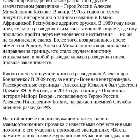
Александр Бондаренко также рассказал о другом
замечательном разведчике – Герое России Алексее
Михайловиче Козлове. В конце 1970-х годов он сумел
получить информацию о тайном создании в Южно-
Африканской Республике ядерного оружия. В 1980 году из-за
предательства разведчик оказался в тамошней тюрьме, где ему
прошлось пройти через нечеловеческие испытания — но он
не сломился, не сдался. Более того, возвратившись после
обмена на Родину, Алексей Михайлович вскоре вновь был
направлен за границу, что стало случаем воистину
уникальным: в любой разведке карьера разведчика после
провала заканчивается.
Какую оценку получили книги о разведчиках Александра
Бондаренко? В 2009 году за книгу «Военная контрразведка.
Рассекреченные страницы» Александр Юльевич был удостоен
Премии ФСБ России, а в 2013 году за книгу «Подлинная
история Майора Вихря», посвящённую Герою России
Алексею Николаевичу Ботяну, награжден премией Службы
внешней разведки РФ.
На этой встрече военнослужащие также узнали о
взаимоотношениях прозаика с известными отечественными
поэтами, о его участии в поисковых экспедициях «Вахты
памяти», о подготовке журналистов «Красной звезды» для