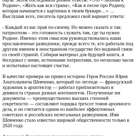
Родине», «Жить как вся страна», «Как в песне про Родину,
которая начинается с картинки в твоем букваре…» …
Выслушав всех, писатель предложил свой вариант ответа:
- Каждый из вас прав по-своему. Но можно сказать и так:
патриотизм – это готовность служить там, где ты нужен
Родине. Именно этим смыслом руководствовались наши
прославленные разведчики, прежде всего те, кто работали под
другим именем в иностранном государстве без видимой связи
со своей страной. Собирая материал для будущей книги, я
беседовал с ними, истинными патриотами, по несколько часов
и испытывал настоящее счастье.
В качестве примера он привел историю Героя России Юрия
Анатольевича Шевченко, который по легенде — французский
художник и архитектор — работал приблизительно в
девяноста странах разных континентов. Полученные им
документы — преимущественно высших степеней
секретности — составляют порядка трехсот томов архивного
дела, и он считается одним из наиболее эффективных
советских и российских нелегальных разведчиков. Имя
Шевченко стало известно широкой общественности только в
2020 году.