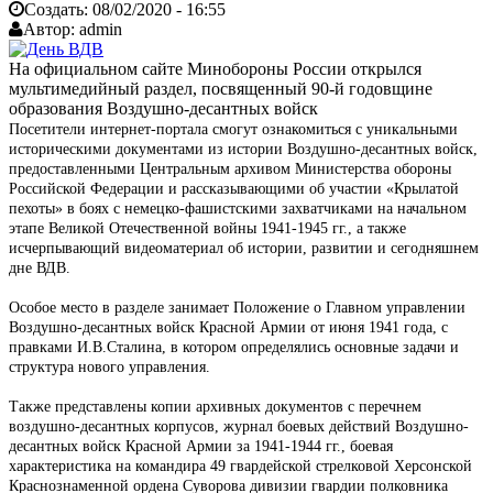
Создать:
08/02/2020 - 16:55
Автор:
admin
На официальном сайте Минобороны России открылся
мультимедийный раздел, посвященный 90-й годовщине
образования Воздушно-десантных войск
Посетители интернет-портала смогут ознакомиться с уникальными
историческими документами из истории Воздушно-десантных войск,
предоставленными Центральным архивом Министерства обороны
Российской Федерации и рассказывающими об участии «Крылатой
пехоты» в боях с немецко-фашистскими захватчиками на начальном
этапе Великой Отечественной войны 1941-1945 гг., а также
исчерпывающий видеоматериал об истории, развитии и сегодняшнем
дне ВДВ.
Особое место в разделе занимает Положение о Главном управлении
Воздушно-десантных войск Красной Армии от июня 1941 года, с
правками И.В.Сталина, в котором определялись основные задачи и
структура нового управления.
Также представлены копии архивных документов с перечнем
воздушно-десантных корпусов, журнал боевых действий Воздушно-
десантных войск Красной Армии за 1941-1944 гг., боевая
характеристика на командира 49 гвардейской стрелковой Херсонской
Краснознаменной ордена Суворова дивизии гвардии полковника