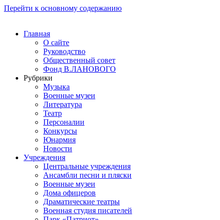
Перейти к основному содержанию
Главная
О сайте
Руководство
Общественный совет
Фонд В.ЛАНОВОГО
Рубрики
Музыка
Военные музеи
Литература
Театр
Персоналии
Конкурсы
Юнармия
Новости
Учреждения
Центральные учреждения
Ансамбли песни и пляски
Военные музеи
Дома офицеров
Драматические театры
Военная студия писателей
Парк «Патриот»