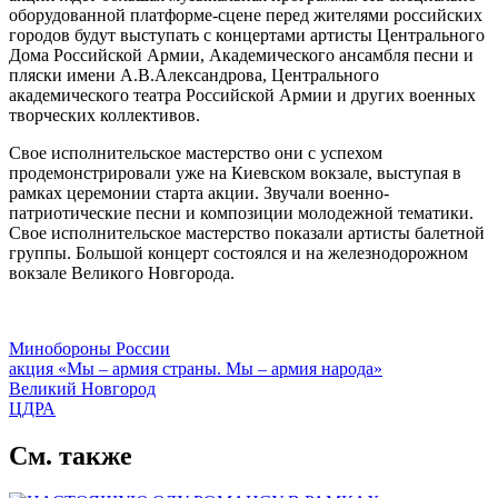
оборудованной платформе-сцене перед жителями российских
городов будут выступать с концертами артисты Центрального
Дома Российской Армии, Академического ансамбля песни и
пляски имени А.В.Александрова, Центрального
академического театра Российской Армии и других военных
творческих коллективов.
Свое исполнительское мастерство они с успехом
продемонстрировали уже на Киевском вокзале, выступая в
рамках церемонии старта акции. Звучали военно-
патриотические песни и композиции молодежной тематики.
Свое исполнительское мастерство показали артисты балетной
группы. Большой концерт состоялся и на железнодорожном
вокзале Великого Новгорода.
Минобороны России
акция «Мы – армия страны. Мы – армия народа»
Великий Новгород
ЦДРА
См. также