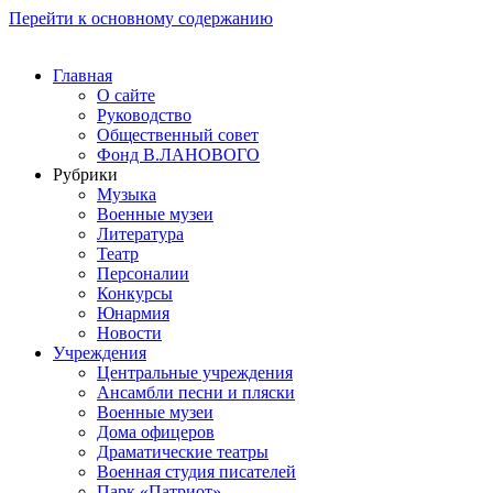
Перейти к основному содержанию
Главная
О сайте
Руководство
Общественный совет
Фонд В.ЛАНОВОГО
Рубрики
Музыка
Военные музеи
Литература
Театр
Персоналии
Конкурсы
Юнармия
Новости
Учреждения
Центральные учреждения
Ансамбли песни и пляски
Военные музеи
Дома офицеров
Драматические театры
Военная студия писателей
Парк «Патриот»