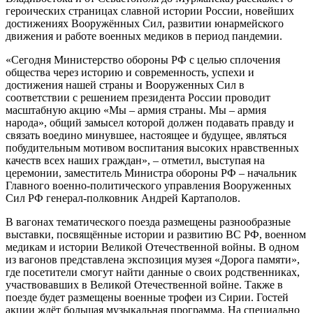
героических страницах славной истории России, новейших
достижениях Вооружённых Сил, развитии юнармейского
движения и работе военных медиков в период пандемии.
«Сегодня Министерство обороны РФ с целью сплочения
общества через историю и современность, успехи и
достижения нашей страны и Вооруженных Сил в
соответствии с решением президента России проводит
масштабную акцию «Мы – армия страны. Мы – армия
народа», общий замысел которой должен подавать правду и
связать воедино минувшее, настоящее и будущее, являться
побудительным мотивом воспитания высоких нравственных
качеств всех наших граждан», – отметил, выступая на
церемонии, заместитель Министра обороны РФ – начальник
Главного военно-политического управления Вооруженных
Сил РФ генерал-полковник Андрей Картаполов.
В вагонах тематического поезда размещены разнообразные
выставки, посвящённые истории и развитию ВС РФ, военном
медикам и истории Великой Отечественной войны. В одном
из вагонов представлена экспозиция музея «Дорога памяти»,
где посетители смогут найти данные о своих родственниках,
участвовавших в Великой Отечественной войне. Также в
поезде будет размещены военные трофеи из Сирии. Гостей
акции ждёт большая музыкальная программа. На специально