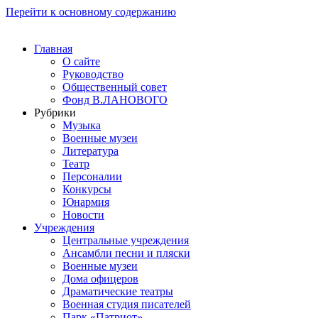
Перейти к основному содержанию
Главная
О сайте
Руководство
Общественный совет
Фонд В.ЛАНОВОГО
Рубрики
Музыка
Военные музеи
Литература
Театр
Персоналии
Конкурсы
Юнармия
Новости
Учреждения
Центральные учреждения
Ансамбли песни и пляски
Военные музеи
Дома офицеров
Драматические театры
Военная студия писателей
Парк «Патриот»