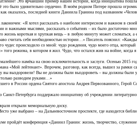
атление! Это ярчайший пример нашей истории, когда инициатива пошла с
сё это было удивительно сердечно. В моём родном Питере прошла огромн
 как оказалось, последней книги Даниила Гранина под названием «Челове
лаконичен: «Я хотел рассказать о наиболее интересном и важном в своей 
и и важными мыслями, рассказать о событиях – их было достаточно мно
то жизнь короткая и хрупкая вещь – в любую минуту может сломаться, а 
аво считать себя необходимостью истории…» Писатель пояснил: «Каждый
 чудес происходило со мной: чудо рождения, чудо моего отца, который бы
и» того режима, в котором я жил. Чудо, что остался жив на войне, когда
малейшего намёка на свою исключительность и заслуги. Осенью 2015 года
мана «Мой лейтенант». Впрочем, разговор, как всегда, вышел за рамки с
ему вы выздоровели! Вы не должны были выздороветь – вы должны были ум
мы только разводим руками…»
сшего в России ордена Святого апостола Андрея Первозванного, Герой С
тво Санкт-Петербурга поддержало инициативу об учреждении литературно
евраля открыли мемориальную доску.
есто уже выбрано – на Дальневосточном проспекте, где находится библи
уме пройдёт конференция «Даниил Гранин: жизнь, творчество, служение