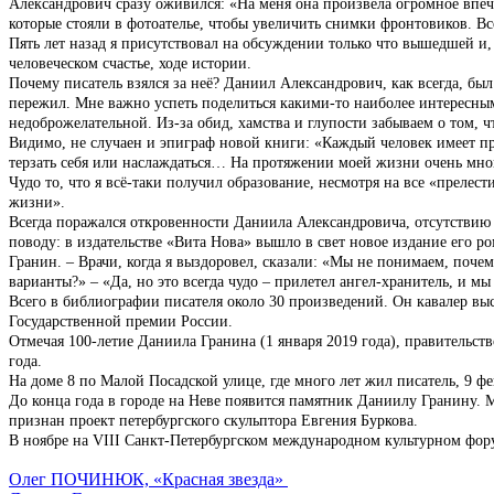
Александрович сразу оживился: «На меня она произвела огромное впеч
которые стояли в фотоателье, чтобы увеличить снимки фронтовиков. В
Пять лет назад я присутствовал на обсуждении только что вышедшей и,
человеческом счастье, ходе истории.
Почему писатель взялся за неё? Даниил Александрович, как всегда, был 
пережил. Мне важно успеть поделиться какими-то наиболее интересным
недоброжелательной. Из-за обид, хамства и глупости забываем о том, ч
Видимо, не случаен и эпиграф новой книги: «Каждый человек имеет пр
терзать себя или наслаждаться… На протяжении моей жизни очень много
Чудо то, что я всё-таки получил образование, несмотря на все «прелест
жизни».
Всегда поражался откровенности Даниила Александровича, отсутствию 
поводу: в издательстве «Вита Нова» вышло в свет новое издание его ро
Гранин. – Врачи, когда я выздоровел, сказали: «Мы не понимаем, поч
варианты?» – «Да, но это всегда чудо – прилетел ангел-хранитель, и 
Всего в библиографии писателя около 30 произведений. Он кавалер вы
Государственной премии России.
Отмечая 100-летие Даниила Гранина (1 января 2019 года), правительс
года.
На доме 8 по Малой Посадской улице, где много лет жил писатель, 9 ф
До конца года в городе на Неве появится памятник Даниилу Гранину. М
признан проект петербургского скульптора Евгения Буркова.
В ноябре на VIII Санкт-Петербургском международном культурном фор
Олег ПОЧИНЮК, «Красная звезда»