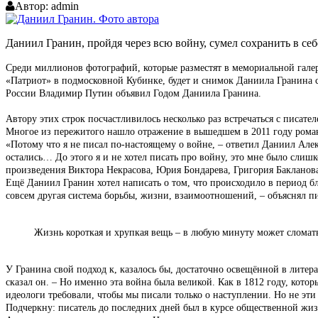
Автор:
admin
Даниил Гранин, пройдя через всю войну, сумел сохранить в себ
Среди миллионов фотографий, которые разместят в мемориальной гале
«Патриот» в подмосковной Кубинке, будет и снимок Даниила Гранина 
России Владимир Путин объявил Годом Даниила Гранина.
Автору этих строк посчастливилось несколько раз встречаться с писат
Многое из пережитого нашло отражение в вышедшем в 2011 году романе
«Потому что я не писал по-настоящему о войне, – ответил Даниил Алек
остались… До этого я и не хотел писать про войну, это мне было слишко
произведения Виктора Некрасова, Юрия Бондарева, Григория Бакланова,
Ещё Даниил Гранин хотел написать о том, что происходило в период бл
совсем другая система борьбы, жизни, взаимоотношений, – объяснял пи
Жизнь короткая и хрупкая вещь – в любую минуту может сломат
У Гранина свой подход к, казалось бы, достаточно освещённой в литера
сказал он. – Но именно эта война была великой. Как в 1812 году, кото
идеологи требовали, чтобы мы писали только о наступлении. Но не эти
Подчеркну: писатель до последних дней был в курсе общественной жиз