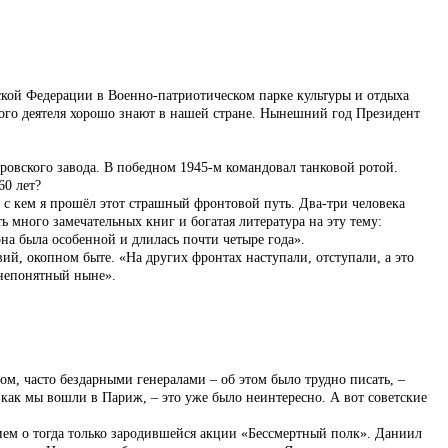
кой Федерации в Военно-патриотическом парке культуры и отдыха
ого деятеля хорошо знают в нашей стране. Нынешний год Президент
ировского завода. В победном 1945-м командовал танковой ротой.
60 лет?
, с кем я прошёл этот страшный фронтовой путь. Два-три человека
ть много замечательных книг и богатая литература на эту тему:
на была особенной и длилась почти четыре года».
ий, окопном быте. «На других фронтах наступали, отступали, а это
 непонятный ныне».
ом, часто бездарными генералами – об этом было трудно писать, –
, как мы вошли в Париж, – это уже было неинтересно. А вот советские
ием о тогда только зародившейся акции «Бессмертный полк». Даниил