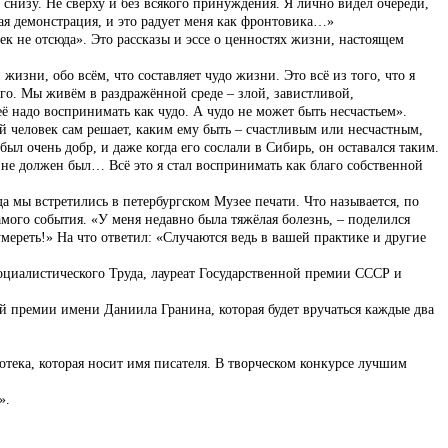
низу. Не сверху и без всякого принуждения. Я лично видел очереди,
ая демонстрация, и это радует меня как фронтовика…»
к не отсюда». Это рассказы и эссе о ценностях жизни, настоящем
жизни, обо всём, что составляет чудо жизни. Это всё из того, что я
го. Мы живём в раздражённой среде – злой, завистливой,
её надо воспринимать как чудо. А чудо не может быть несчастьем».
 человек сам решает, каким ему быть – счастливым или несчастным,
л очень добр, и даже когда его сослали в Сибирь, он оставался таким.
 я не должен был… Всё это я стал воспринимать как благо собственной
 мы встретились в петербургском Музее печати. Что называется, по
амого события. «У меня недавно была тяжёлая болезнь, – поделился
ереть!» На что ответил: «Случаются ведь в вашей практике и другие
оциалистического Труда, лауреат Государственной премии СССР и
й премии имени Даниила Гранина, которая будет вручаться каждые два
отека, которая носит имя писателя. В творческом конкурсе лучшим
».