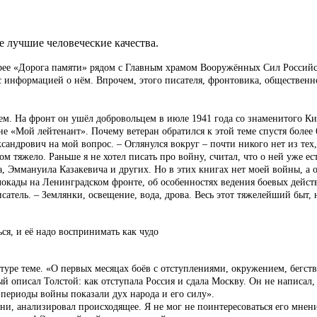
е лучшие человеческие качества.
рее «Дорога памяти» рядом с Главным храмом Вооружённых Сил Российс
с информацией о нём. Впрочем, этого писателя, фронтовика, общественн
елем. На фронт он ушёл добровольцем в июле 1941 года со знаменитого К
 «Мой лейтенант». Почему ветеран обратился к этой теме спустя более 
сандрович на мой вопрос. – Оглянулся вокруг – почти никого нет из тех
м тяжело. Раньше я не хотел писать про войну, считал, что о ней уже ес
 Эммануила Казакевича и других. Но в этих книгах нет моей войны, а о
окады на Ленинградском фронте, об особенностях ведения боевых действ
сатель. – Землянки, освещение, вода, дрова. Весь этот тяжелейший быт,
ься,
и её надо воспринимать как чудо
туре теме. «О первых месяцах боёв с отступлениями, окружением, бегств
рый описал Толстой: как отступала Россия и сдала Москву. Он не написал
 периоды войны показали дух народа и его силу».
ни, анализировал происходящее. Я не мог не поинтересоваться его мнен