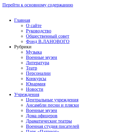
Перейти к основному содержанию
Главная
О сайте
Руководство
Общественный совет
Фонд В.ЛАНОВОГО
Рубрики
Музыка
Военные музеи
Литература
Театр
Персоналии
Конкурсы
Юнармия
Новости
Учреждения
Центральные учреждения
Ансамбли песни и пляски
Военные музеи
Дома офицеров
Драматические театры
Военная студия писателей
Парк «Патриот»