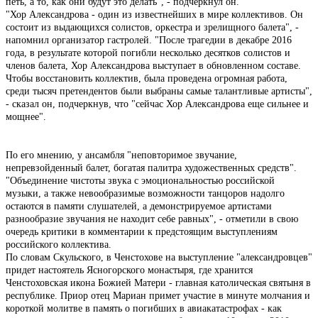
петь, а то, как они будут это делать", - подчеркнул он.
"Хор Александрова - один из известнейших в мире коллективов. Он
состоит из выдающихся солистов, оркестра и зрелищного балета", -
напомнил организатор гастролей. "После трагедии в декабре 2016
года, в результате которой погибли несколько десятков солистов и
членов балета, Хор Александрова выступает в обновленном составе.
Чтобы восстановить коллектив, была проведена огромная работа,
среди тысяч претендентов были выбраны самые талантливые артисты",
- сказал он, подчеркнув, что "сейчас Хор Александрова еще сильнее и
мощнее".
По его мнению, у ансамбля "неповторимое звучание,
непревзойденный балет, богатая палитра художественных средств".
"Объединение чистоты звука с эмоциональностью российской
музыки, а также невообразимые возможности танцоров надолго
остаются в памяти слушателей, а демонстрируемое артистами
разнообразие звучания не находит себе равных", - отметили в свою
очередь критики в комментарии к предстоящим выступлениям
российского коллектива.
По словам Скульского, в Ченстохове на выступление "александровцев"
придет настоятель Ясногорского монастыря, где хранится
Ченстоховская икона Божией Матери - главная католическая святыня в
республике. Приор отец Мариан примет участие в минуте молчания и
короткой молитве в память о погибших в авиакатастрофах - как