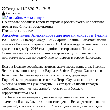
Создать:
11/22/2017 - 13:15
Автор:
admin
По словам организаторов гастролей российского коллектива,
почти все билеты раскуплены
Похожие новости:
Ансамбль имени Александрова дал первый концерт в Турции
ВАРШАВА, 21 ноября. /Корр. ТАСС Ирина Полина/. Ансамбль песни
и пляски Российской армии имени А. В. Александрова впервые после
трагедии в декабре 2016 года прибыл с гастролями в Польшу.
Обновленный состав во вторник вечером выступит с первым в
программе поездки по республике концертом в городе Ченстохова.
Всего в Польше российские артисты дадут шесть концертов. Помимо
Ченстоховы, они выступят в Варшаве, Забже, Торуни, Ольштыне и
Белостоке. По словам организатора гастролей, директора
Европейского рекламного агентства Петра Скульского, почти все
билеты на концерты уже проданы. "В четырех из шести городов
свободных мест нет уже давно", - сказал он в беседе с
корреспондентом ТАСС.
"В Польше всем интересно, на каком уровне сейчас выступает
знаменитый ансамбль, стал ли он еще лучше. Все ждут этого нового
открытия", - указал организатор. "Важно даже не то, что они будут