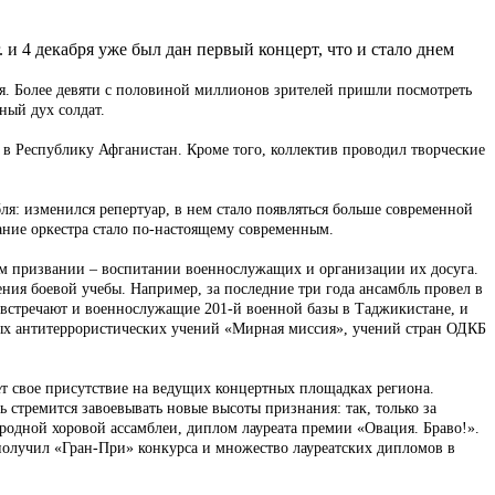
 4 декабря уже был дан первый концерт, что и стало днем
ля. Более девяти с половиной миллионов зрителей пришли посмотреть
ный дух солдат.
 в Республику Афганистан. Кроме того, коллектив проводил творческие
ля: изменился репертуар, в нем стало появляться больше современной
ание оркестра стало по-настоящему современным.
ном призвании – воспитании военнослужащих и организации их досуга.
ения боевой учебы. Например, за последние три года ансамбль провел в
с встречают и военнослужащие 201-й военной базы в Таджикистане, и
ых антитеррористических учений «Мирная миссия», учений стран ОДКБ
ет свое присутствие на ведущих концертных площадках региона.
 стремится завоевывать новые высоты признания: так, только за
родной хоровой ассамблеи, диплом лауреата премии «Овация. Браво!».
получил «Гран-При» конкурса и множество лауреатских дипломов в