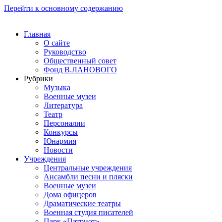
Перейти к основному содержанию
Главная
О сайте
Руководство
Общественный совет
Фонд В.ЛАНОВОГО
Рубрики
Музыка
Военные музеи
Литература
Театр
Персоналии
Конкурсы
Юнармия
Новости
Учреждения
Центральные учреждения
Ансамбли песни и пляски
Военные музеи
Дома офицеров
Драматические театры
Военная студия писателей
Парк «Патриот»