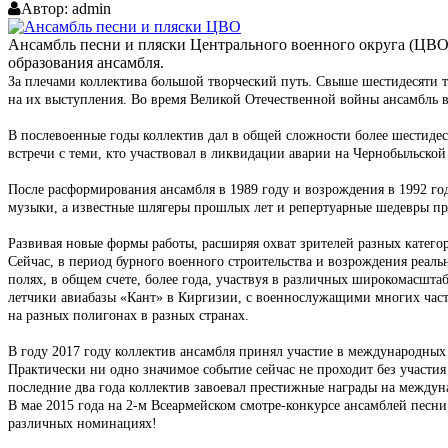
Автор:
admin
Ансамбль песни и пляски Центрального военного округа (ЦВО)
образования ансамбля.
За плечами коллектива большой творческий путь. Свыше шестидесяти т
на их выступления. Во время Великой Отечественной войны ансамбль 
В послевоенные годы коллектив дал в общей сложности более шестидес
встречи с теми, кто участвовал в ликвидации аварии на Чернобыльско
После расформирования ансамбля в 1989 году и возрождения в 1992 год
музыки, а известные шлягеры прошлых лет и репертуарные шедевры при
Развивая новые формы работы, расширяя охват зрителей разных катего
Сейчас, в период бурного военного строительства и возрождения реаль
полях, в общем счете, более года, участвуя в различных широкомасшта
летчики авиабазы «Кант» в Киргизии, с военнослужащими многих час
на разных полигонах в разных странах.
В году 2017 году коллектив ансамбля принял участие в международных
Практически ни одно значимое событие сейчас не проходит без участия
последние два года коллектив завоевал престижные награды на между
В мае 2015 года на 2-м Всеармейском смотре-конкурсе ансамблей песн
различных номинациях!