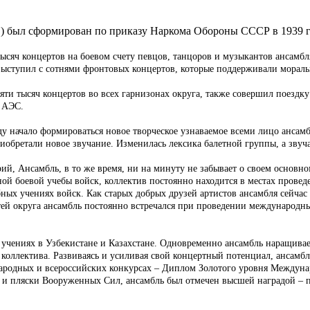
 был сформирован по приказу Наркома Обороны СССР в 1939 г. и
ысяч концертов на боевом счету певцов, танцоров и музыкантов ансамб
выступил с сотнями фронтовых концертов, которые поддерживали мораль
яти тысяч концертов во всех гарнизонах округа, также совершил поездку
й АЭС.
у начало формироваться новое творческое узнаваемое всеми лицо ансамб
обретали новое звучание. Изменилась лексика балетной группы, а звуч
рий, Ансамбль, в то же время, ни на минуту не забывает о своем основ
ной боевой учебы войск, коллектив постоянно находится в местах провед
бных учениях войск. Как старых добрых друзей артистов ансамбля сейча
тей округа ансамбль постоянно встречался при проведении международн
 учениях в Узбекистане и Казахстане. Одновременно ансамбль наращива
 коллектива. Развиваясь и усиливая свой концертный потенциал, ансамбль
народных и всероссийских конкурсах – Диплом Золотого уровня Междуна
и и пляски Вооруженных Сил, ансамбль был отмечен высшей наградой – 