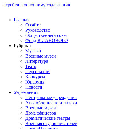
Перейти к основному содержанию
Главная
О сайте
Руководство
Общественный совет
Фонд В.ЛАНОВОГО
Рубрики
Музыка
Военные музеи
Литература
Театр
Персоналии
Конкурсы
Юнармия
Новости
Учреждения
Центральные учреждения
Ансамбли песни и пляски
Военные музеи
Дома офицеров
Драматические театры
Военная студия писателей
Парк «Патриот»