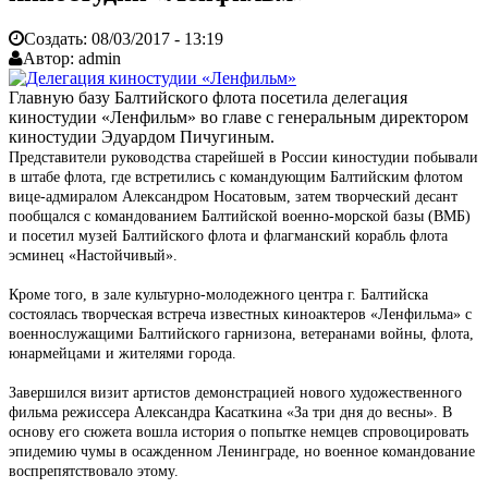
Создать:
08/03/2017 - 13:19
Автор:
admin
Главную базу Балтийского флота посетила делегация
киностудии «Ленфильм» во главе с генеральным директором
киностудии Эдуардом Пичугиным.
Представители руководства старейшей в России киностудии побывали
в штабе флота, где встретились с командующим Балтийским флотом
вице-адмиралом Александром Носатовым, затем творческий десант
пообщался с командованием Балтийской военно-морской базы (ВМБ)
и посетил музей Балтийского флота и флагманский корабль флота
эсминец «Настойчивый».
Кроме того, в зале культурно-молодежного центра г. Балтийска
состоялась творческая встреча известных киноактеров «Ленфильма» с
военнослужащими Балтийского гарнизона, ветеранами войны, флота,
юнармейцами и жителями города.
Завершился визит артистов демонстрацией нового художественного
фильма режиссера Александра Касаткина «За три дня до весны». В
основу его сюжета вошла история о попытке немцев спровоцировать
эпидемию чумы в осажденном Ленинграде, но военное командование
воспрепятствовало этому.