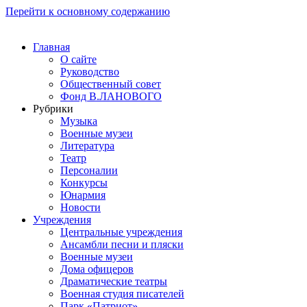
Перейти к основному содержанию
Главная
О сайте
Руководство
Общественный совет
Фонд В.ЛАНОВОГО
Рубрики
Музыка
Военные музеи
Литература
Театр
Персоналии
Конкурсы
Юнармия
Новости
Учреждения
Центральные учреждения
Ансамбли песни и пляски
Военные музеи
Дома офицеров
Драматические театры
Военная студия писателей
Парк «Патриот»