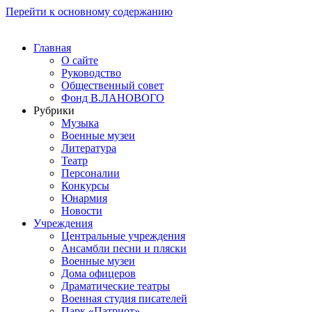
Перейти к основному содержанию
Главная
О сайте
Руководство
Общественный совет
Фонд В.ЛАНОВОГО
Рубрики
Музыка
Военные музеи
Литература
Театр
Персоналии
Конкурсы
Юнармия
Новости
Учреждения
Центральные учреждения
Ансамбли песни и пляски
Военные музеи
Дома офицеров
Драматические театры
Военная студия писателей
Парк «Патриот»