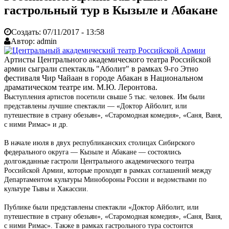
гастрольный тур в Кызыле и Абакане
Создать:
07/11/2017 - 13:58
Автор:
admin
Артисты Центрального академического театра Российской
армии сыграли спектакль "Аболит" в рамках 9-го Этно
фестиваля Чир Чайаан в городе Абакан в Национальном
драматическом театре им. М.Ю. Леронтова.
Выступления артистов посетили свыше 5 тыс. человек. Им были
представлены лучшие спектакли — «Доктор Айболит, или
путешествие в страну обезьян», «Старомодная комедия», «Саня, Ваня,
с ними Римас» и др.
В начале июля в двух республиканских столицах Сибирского
федерального округа — Кызыле и Абакане — состоялись
долгожданные гастроли Центрального академического театра
Российской Армии, которые проходят в рамках соглашений между
Департаментом культуры Минобороны России и ведомствами по
культуре Тывы и Хакассии.
Публике были представлены спектакли «Доктор Айболит, или
путешествие в страну обезьян», «Старомодная комедия», «Саня, Ваня,
с ними Римас». Также в рамках гастрольного тура состоится