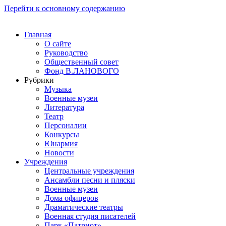
Перейти к основному содержанию
Главная
О сайте
Руководство
Общественный совет
Фонд В.ЛАНОВОГО
Рубрики
Музыка
Военные музеи
Литература
Театр
Персоналии
Конкурсы
Юнармия
Новости
Учреждения
Центральные учреждения
Ансамбли песни и пляски
Военные музеи
Дома офицеров
Драматические театры
Военная студия писателей
Парк «Патриот»